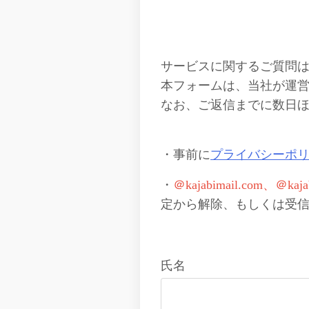
サービスに関するご質問
本フォームは、当社が運
なお、ご返信までに数日
・事前に
プライバシーポ
・
＠kajabimail.com、＠kajab
定から解除、もしくは受
氏名